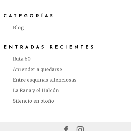
e
te
s
l
e
b
r
A
CATEGORÍAS
o
p
o
p
Blog
k
ENTRADAS RECIENTES
Ruta 60
Aprender a quedarse
Entre esquinas silenciosas
La Rana y el Halcón
Silencio en otoño