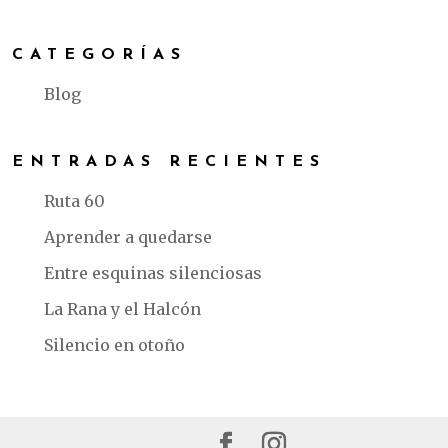
e
te
s
l
e
b
r
A
CATEGORÍAS
o
p
o
p
Blog
k
ENTRADAS RECIENTES
Ruta 60
Aprender a quedarse
Entre esquinas silenciosas
La Rana y el Halcón
Silencio en otoño